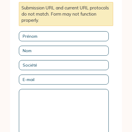
Submission URL and current URL protocols
do not match. Form may not function
properly.
Prénom
Nom
Société
E-
mail
Message