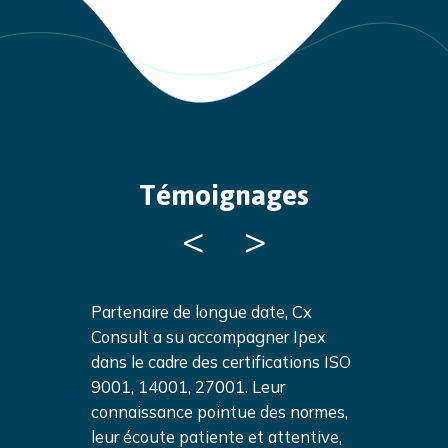
Témoignages
<
>
lt nous
Partenaire de longue date, Cx
Depuis 2013
e démarche
Consult a su accompagner Ipex
accompagne
pproche qui
dans le cadre des certifications ISO
Qualité ; gr
9001, 14001, 27001. Leur
allie pragm
er nous a
connaissance pointue des normes,
professionn
ication
leur écoute patiente et attentive,
aidés à obten