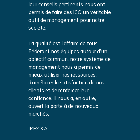
ecord.
leur conseils pertinents nous ont
ISO9001 en 
 version
permis de faire des ISO un véritable
Ensuite, le 
n mode
outil de management pour notre
2015 s’est 
s de
société.
collaboratif
nsabiliser
sensibiliser
 sur la
La qualité est l’affaire de tous.
l’ensemble d
Fédérant nos équipes autour d’un
« Plan-Do-C
objectif commun, notre système de
e
management nous a permis de
Fort de cet
ante, nous
mieux utiliser nos ressources,
fructueuse 
téresser aux
d’améliorer la satisfaction de nos
avons souha
information
clients et de renforcer leur
aspects « sé
ans notre
confiance. Il nous a, en outre,
», un incon
ntégrer le
ouvert la porte à de nouveaux
activité. L’i
t de la
marchés.
Système de
jà existant.
Sécurité da
IPEX S.A.
sir une
Il nous falla
équipe de c